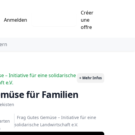
Créer
Eintrag erstellen
Anmelden
une
offre
ern
– Initiative für eine solidarische
+ Mehr Infos
t e.V.
emüse für Familien
ekisten
Frag Gutes Gemüse – Initiative für eine
rten
solidarische Landwirtschaft e.V.
)