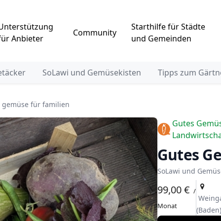
Unterstützung
Starthilfe für Städte
Community
für Anbieter
und Gemeinden
etäcker
SoLawi und Gemüsekisten
Tipps zum Gärtn
 gemüse für familien
Gutes Gemüse 
Landwirtschaf
Gutes G
SoLawi und Gemüs
99,00 €
/
Weinga
Monat
(Baden