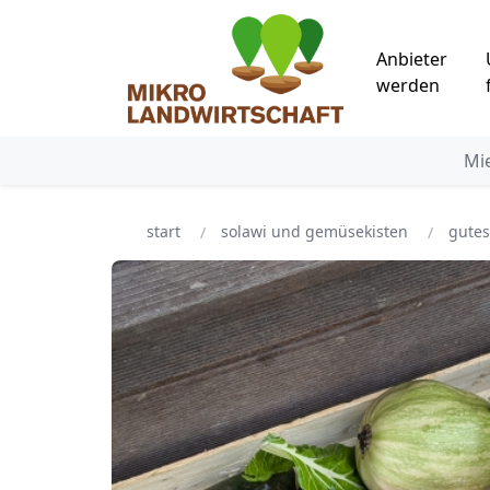
Anbieter
werden
Mi
start
solawi und gemüsekisten
gutes