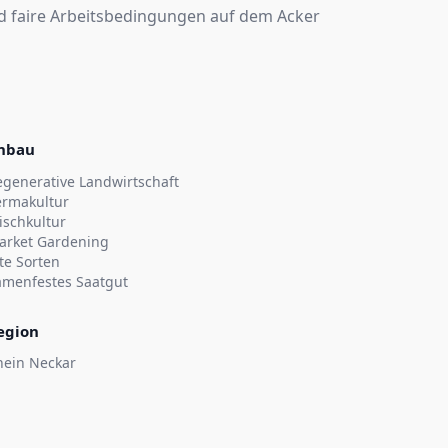
und faire Arbeitsbedingungen auf dem Acker
nbau
egenerative Landwirtschaft
ermakultur
ischkultur
arket Gardening
te Sorten
amenfestes Saatgut
egion
hein Neckar