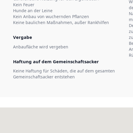
W
Kein Feuer
de
Hunde an der Leine
N
Kein Anbau von wuchernden Pflanzen
m
Keine baulichen Maßnahmen, außer Rankhilfen
D
zu
Vergabe
zu
B
Anbaufläche wird vergeben
An
Rü
Haftung auf dem Gemeinschaftsacker
Keine Haftung für Schäden, die auf dem gesamten
Gemeinschaftsacker entstehen