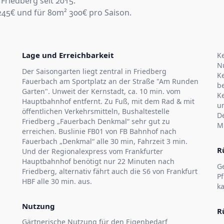
Friedberg seit 2015.
 245€ und für 80m² 300€ pro Saison.
Lage und Erreichbarkeit
Ke
N
Der Saisongarten liegt zentral in Friedberg
K
Fauerbach am Sportplatz an der Straße "Am Runden
be
Garten". Unweit der Kernstadt, ca. 10 min. vom
Ke
Hauptbahnhof entfernt. Zu Fuß, mit dem Rad & mit
un
öffentlichen Verkehrsmitteln, Bushaltestelle
D
Friedberg „Fauerbach Denkmal“ sehr gut zu
M
erreichen. Buslinie FB01 von FB Bahnhof nach
Fauerbach „Denkmal“ alle 30 min, Fahrzeit 3 min.
R
Und der Regionalexpress vom Frankfurter
Hauptbahnhof benötigt nur 22 Minuten nach
G
Friedberg, alternativ fährt auch die S6 von Frankfurt
P
HBF alle 30 min. aus.
ka
Nutzung
R
Gärtnerische Nutzung für den Eigenbedarf