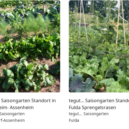
. Saisongarten Standort in
tegut... Saisongarten Stand
eim- Assenheim
Fulda Sprengelsrasen
 Saisongarten
tegut... Saisongarten
rf-Assenheim
Fulda