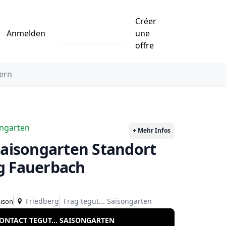
Créer
Eintrag erstellen
Anmelden
une
offre
ern
ongarten
+ Mehr Infos
g Fauerbach
Friedberg
Frag tegut... Saisongarten
aison
ONTACT TEGUT... SAISONGARTEN