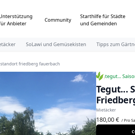
Unterstützung
Starthilfe für Städte
Community
für Anbieter
und Gemeinden
etäcker
SoLawi und Gemüsekisten
Tipps zum Gärtn
n standort friedberg fauerbach
tegut... Sais
tegut... Saisongarten Standort
Friedber
Mietäcker
180,00 €
/ Pro S
C