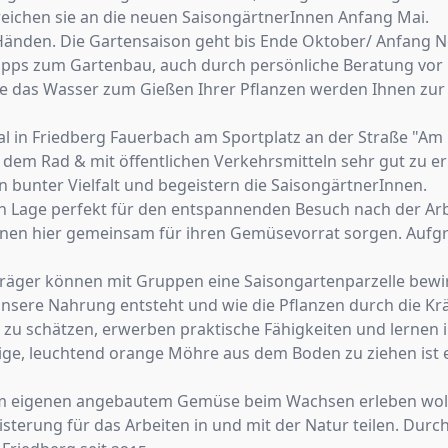
ichen sie an die neuen SaisongärtnerInnen Anfang Mai.
n Händen. Die Gartensaison geht bis Ende Oktober/ Anfang 
ipps zum Gartenbau, auch durch persönliche Beratung vor 
e das Wasser zum Gießen Ihrer Pflanzen werden Ihnen zur V
al in Friedberg Fauerbach am Sportplatz an der Straße "Am 
dem Rad & mit öffentlichen Verkehrsmitteln sehr gut zu er
in bunter Vielfalt und begeistern die SaisongärtnerInnen.
len Lage perfekt für den entspannenden Besuch nach der A
önnen hier gemeinsam für ihren Gemüsevorrat sorgen. Aufg
räger können mit Gruppen eine Saisongartenparzelle bewi
unsere Nahrung entsteht und wie die Pflanzen durch die Kr
zu schätzen, erwerben praktische Fähigkeiten und lernen 
sige, leuchtend orange Möhre aus dem Boden zu ziehen ist e
m eigenen angebautem Gemüse beim Wachsen erleben wollen,
erung für das Arbeiten in und mit der Natur teilen. Durch