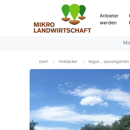
Anbieter
werden
Mi
start
mietäcker
tegut... saisongarte