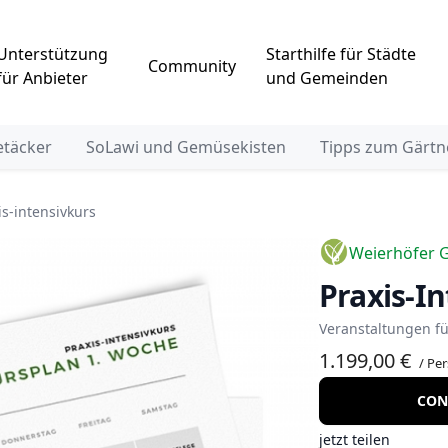
Unterstützung
Starthilfe für Städte
Community
für Anbieter
und Gemeinden
etäcker
SoLawi und Gemüsekisten
Tipps zum Gärtn
is-intensivkurs
Weierhöfer 
Praxis-I
Veranstaltungen fü
1.199,00 €
/ Pe
CON
jetzt teilen