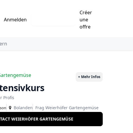
Créer
Eintrag erstellen
Anmelden
une
offre
ern
Gartengemüse
+ Mehr Infos
ntensivkurs
r Profis
Bolanden
Frag Weierhöfer Gartengemüse
rson
TACT WEIERHÖFER GARTENGEMÜSE