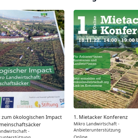
t zum ökologischen Impact
1. Mietacker Konferenz
Mikro Landwirtschaft -
meinschaftsäcker
Anbieterunterstützung
andwirtschaft -
Online
runterstützung