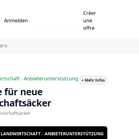
Créer
Eintrag erstellen
Anmelden
une
offre
ern
rtschaft - Anbieterunterstützung
+ Mehr Infos
chaftsäcker
inschaftsäcker
 LANDWIRTSCHAFT - ANBIETERUNTERSTÜTZUNG