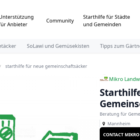
Unterstützung
Starthilfe für Städte
Community
für Anbieter
und Gemeinden
etäcker
SoLawi und Gemüsekisten
Tipps zum Gärtn
starthilfe für neue gemeinschaftsäcker
Mikro Landwi
Starthilfe für neue
Gemeins
Beratung für Geme
Mannheim
CONTACT MIKRO