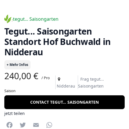
tegut... Saisongarten
tegut... Saisongarten
Standort Hof Buchwald in
Nidderau
+ Mehr Infos
240,00 €
/ Pro
Frag tegut...
Nidderau
Saisongarten
Saison
CONTACT TEGUT... SAISONGARTEN
jetzt teilen
Facebook
Twitter
Email
WhatsApp